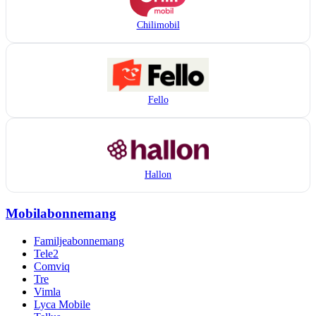
Chilimobil
Fello
Hallon
Mobilabonnemang
Familjeabonnemang
Tele2
Comviq
Tre
Vimla
Lyca Mobile