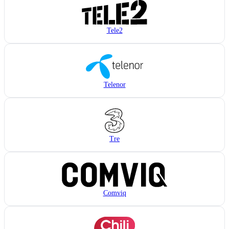
Tele2
Telenor
Tre
Comviq