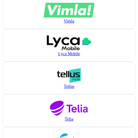
Vimla
Lyca Mobile
Tellus
Telia