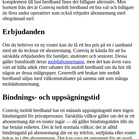
komplement till fast bredband finns det billigare alternativ. Men
bortsett från det är Comviq mobilt bredband ett bra val och billigare
än flera andra operatörer som också erbjuder abonnemang med
obegränsad surf.
Erbjudanden
Om du behöver en ny router kan du få ett bra pris på en i samband
med att du tecknar ett abonnemang. Comviq är kända för att ha
särskilda erbjudanden för familjer, studenter och seniorer. Dessa
gäller framförallt deras
mobilabonnemang
, men det kan även vara
värt att hålla utkik efter rabatter för mobilt bredband om du hör till
någon av dessa målgrupper. Generellt sett brukar inte mobilt
bredband säljas med välkomstrabatter på samma sätt som många
mobilabonnemang.
Bindnings- och uppsägningstid
Comviq mobilt bredband har en månads uppsägningstid men ingen
bindningstid för privatpersoner. Särskilda villkor gäller om det är ett
abonnemang där en router ingår — då gäller bindningstiden tills du
har betalat enheten. Det är helt normala villkor; det är alltid
bindningstid på abonnemang där en ny telefon, surfplatta eller router
bakas in i ditt abonnemang. Det kan vara ett argument för att avstå