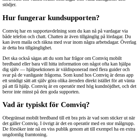
stödjer.
Hur fungerar kundsupporten?
Comviq har en supportavdelning som du kan nå på vardagar via
både telefon och chatt. Chatten är även tillgänglig på lördagar. Du
kan även maila och räkna med svar inom några arbetsdagar. Överlag
är detta bra tillgänglighet.
Det ska också sägas att du som har frågor om Comviq mobilt
bredband eller bara vill hitta information om något ofta kan hjälpa
dig själv — hjälpsektionen är väldisponerad med flera guider och
svar på de vanligaste frågorna. Som kund hos Comviq är deras app
ett smidigt sätt att själv göra olika ärenden direkt istället för att vänta
på att få hjälp. Comviq är en operatör med hög kundnöjdhet, och det
beror inte minst på den goda supporten.
Vad är typiskt för Comviq?
Obegränsat mobilt bredband till ett bra pris är vad som sticker ut när
det gäller Comviq. I övrigt är det en operatör med en stor målgrupp.
De försöker inte nå en viss publik genom att till exempel ha en extra
ungdomlig framtoning.