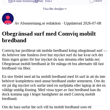
24 mån bindning
Nät: Tele2
Jämför
Visa fler detaljer
Av
Abonnemang.se redaktion
·
Uppdaterad 2026-07-08
Obegränsad surf med Comviq mobilt
bredband
Comviq har profilerat sitt mobila bredband kring obegränsad surf —
du behöver inte fundera över hur mycket surf du har kvar och det
finns ingen gräns för hur mycket du kan streama eller ladda ner.
Obegränsat mobilt bredband är för många ett bra alternativ till fast
bredband via fiber.
En stor fördel med att ha mobilt bredband med fri surf är att du inte
behöver komplettera med annat bredband under semestern. Om du
rör på dig mycket och surfar med en surfplatta eller laptop är det en
väldigt smidig lösning. Med vissa typer av fast bredband kan du
dock komma upp i högre hastigheter än med Comviq mobilt
bredband.
Om du bara surfar lite och vill ha mobilt bredband som ett