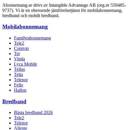
Abonnemang.se drivs av Intangible Advantage AB (org.nr 559485-
9737). Vi är en oberoende jämförelsetjänst för mobilabonnemang,
bredband och mobilt bredband.
Mobilabonnemang
Familjeabonnemang
Tele2
Comviq
Tre
Vimla
Lyca Mobile
Tellus
Telia
Telenor
Fello
Hallon
Bredband
Bästa bredband 2026
Tele2
Telenor
Allente