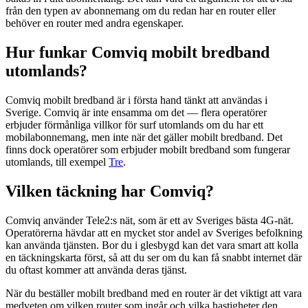
från den typen av abonnemang om du redan har en router eller
behöver en router med andra egenskaper.
Hur funkar Comviq mobilt bredband
utomlands?
Comviq mobilt bredband är i första hand tänkt att användas i
Sverige. Comviq är inte ensamma om det — flera operatörer
erbjuder förmånliga villkor för surf utomlands om du har ett
mobilabonnemang, men inte när det gäller mobilt bredband. Det
finns dock operatörer som erbjuder mobilt bredband som fungerar
utomlands, till exempel
Tre
.
Vilken täckning har Comviq?
Comviq använder Tele2:s nät, som är ett av Sveriges bästa 4G-nät.
Operatörerna hävdar att en mycket stor andel av Sveriges befolkning
kan använda tjänsten. Bor du i glesbygd kan det vara smart att kolla
en täckningskarta först, så att du ser om du kan få snabbt internet där
du oftast kommer att använda deras tjänst.
När du beställer mobilt bredband med en router är det viktigt att vara
medveten om vilken router som ingår och vilka hastigheter den