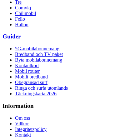
Tre
Comviq
Chilimobil
Fello
Hallon
Guider
5G-mobilabonnemang
Bredband och TV-paket
Byta mobilabonnemang
Kontantkort
Mobil router
Mobilt bredband
Obegränsad surf
Ringa och surfa utomlands
Täckningskarta 2026
Information
Om oss
Villkor
Integritetspolicy
Kontakt