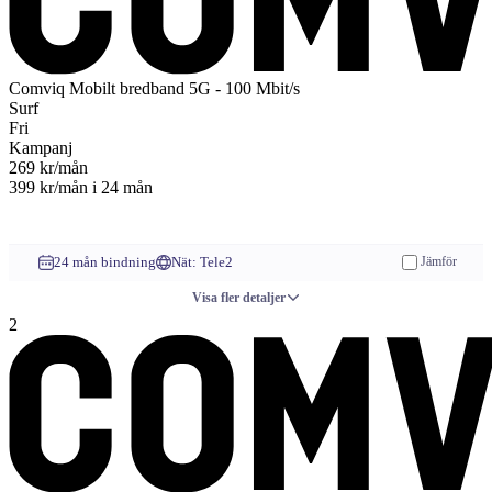
Comviq
Mobilt bredband 5G - 100 Mbit/s
Surf
Fri
Kampanj
269
kr/mån
399 kr/mån
i 24 mån
Till operatören
24 mån bindning
Nät: Tele2
Jämför
Visa fler detaljer
2