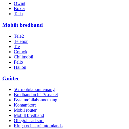
Ownit
Boxer
Telia
Mobilt bredband
Tele2
Telenor
Tre
Comviq
Chilimobil
Fello
Hallon
Guider
5G-mobilabonnemang
Bredband och TV-paket
Byta mobilabonnemang
Kontantkort
Mobil router
Mobilt bredband
Obegränsad surf
Ringa och surfa utomlands